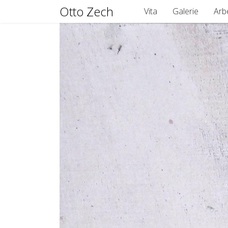
Otto Zech
Vita
Galerie
Arb