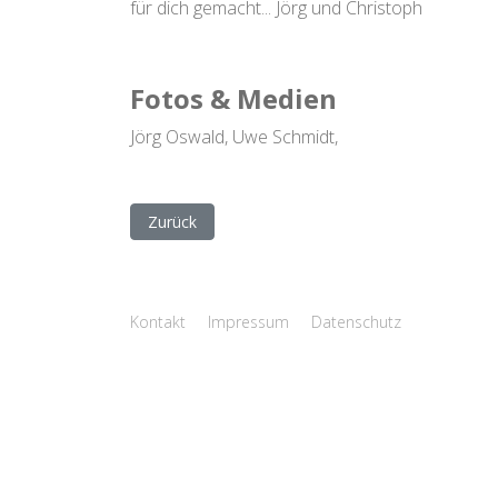
für dich gemacht... Jörg und Christoph
Fotos & Medien
Jörg Oswald, Uwe Schmidt,
Vorheriger Beitrag: Datenschutz
Zurück
Kontakt
Impressum
Datenschutz