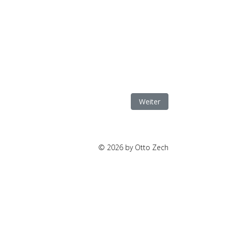
Nächster Beitrag: Kontakt
Weiter
© 2026 by Otto Zech